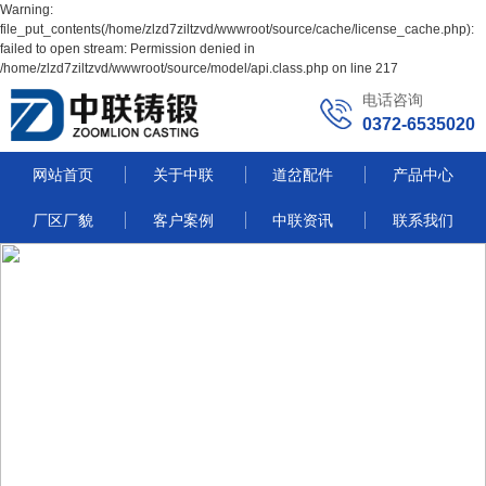
Warning:
file_put_contents(/home/zlzd7ziltzvd/wwwroot/source/cache/license_cache.php):
failed to open stream: Permission denied in
/home/zlzd7ziltzvd/wwwroot/source/model/api.class.php on line 217
电话咨询
0372-6535020
网站首页
关于中联
道岔配件
产品中心
厂区厂貌
客户案例
中联资讯
联系我们