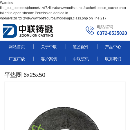
Warning:
file_put_contents(/home/zlzd7ziltzvd/wwwroot/source/cache/license_cache.php):
failed to open stream: Permission denied in
/home/zlzd7ziltzvd/wwwroot/source/model/api.class.php on line 217
电话咨询
0372-6535020
网站首页
关于中联
道岔配件
产品中心
厂区厂貌
客户案例
中联资讯
联系我们
平垫圈 6x25x50